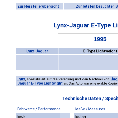
Zur Herstellerübersicht
Zur letzten besuchten S
Lynx-Jaguar E-Type L
1995
Lynx
-
Jaguar
E-Type Lightweight
Lynx
Jag
, spezialisiert auf die Veredlung und den Nachbau von
Jaguar E-Type Lightwight
an. Das Auto war eine exakte Kopie 
Technische Daten / Specif
Fahrwerte / Performance
Maße / Measures
km/h
kg/leer