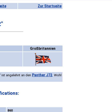
eite
Zur Startseite
"
Großbritannien
Panther J72
" ist angelehnt an den
. Wohl
ications:
860