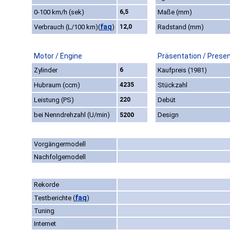
0-100 km/h (sek)
6,5
Maße (mm)
faq
Verbrauch (L/100 km)
(
)
12,0
Radstand (mm)
Motor / Engine
Präsentation / Prese
Zylinder
6
Kaufpreis (1981)
Hubraum (ccm)
4235
Stückzahl
Leistung (PS)
220
Debüt
bei Nenndrehzahl (U/min)
Design
5200
Vorgängermodell
Nachfolgemodell
Rekorde
faq
Testberichte
(
)
Tuning
Internet