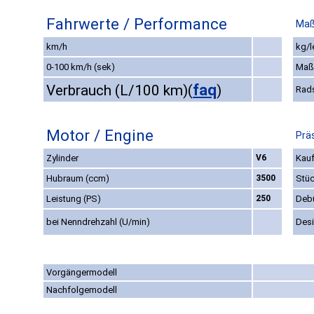
Fahrwerte / Performance
Maß
km/h
kg/l
0-100 km/h (sek)
Maß
faq
Verbrauch (L/100 km)
(
)
Rad
Motor / Engine
Prä
Zylinder
V6
Kauf
Hubraum (ccm)
3500
Stüc
Leistung (PS)
250
Deb
bei Nenndrehzahl (U/min)
Des
Vorgängermodell
Nachfolgemodell