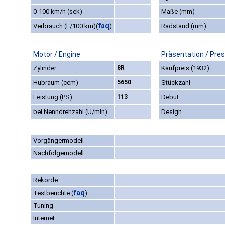
0-100 km/h (sek)
Maße (mm)
faq
Verbrauch (L/100 km)
(
)
Radstand (mm)
Motor / Engine
Präsentation / Pre
Zylinder
8R
Kaufpreis (1932)
Hubraum (ccm)
5650
Stückzahl
Leistung (PS)
113
Debüt
bei Nenndrehzahl (U/min)
Design
Vorgängermodell
Nachfolgemodell
Rekorde
faq
Testberichte
(
)
Tuning
Internet