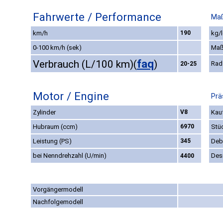
Fahrwerte / Performance
Maß
km/h
190
kg/l
0-100 km/h (sek)
Maß
faq
Verbrauch (L/100 km)
(
)
Rad
20-25
Motor / Engine
Prä
Zylinder
V8
Kauf
Hubraum (ccm)
6970
Stü
Leistung (PS)
345
Deb
bei Nenndrehzahl (U/min)
Des
4400
Vorgängermodell
Nachfolgemodell