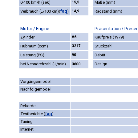
0-100 km/h (sek)
15,5
Maße (mm)
faq
Verbrauch (L/100 km)
(
)
14,9
Radstand (mm)
Motor / Engine
Präsentation / Prese
Zylinder
V6
Kaufpreis (1979)
Hubraum (ccm)
3217
Stückzahl
Leistung (PS)
90
Debüt
bei Nenndrehzahl (U/min)
Design
3600
Vorgängermodell
Nachfolgemodell
Rekorde
faq
Testberichte
(
)
Tuning
Internet