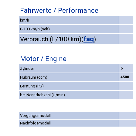
Fahrwerte / Performance
km/h
0-100 km/h (sek)
faq
Verbrauch (L/100 km)
(
)
Motor / Engine
Zylinder
6
Hubraum (ccm)
4500
Leistung (PS)
bei Nenndrehzahl (U/min)
Vorgängermodell
Nachfolgemodell