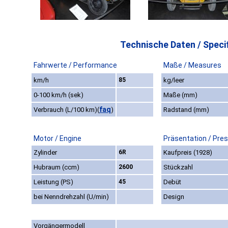
Technische Daten / Specif
Fahrwerte / Performance
Maße / Measures
km/h
85
kg/leer
0-100 km/h (sek)
Maße (mm)
faq
Verbrauch (L/100 km)
(
)
Radstand (mm)
Motor / Engine
Präsentation / Pre
Zylinder
6R
Kaufpreis (1928)
Hubraum (ccm)
2600
Stückzahl
Leistung (PS)
45
Debüt
bei Nenndrehzahl (U/min)
Design
Vorgängermodell