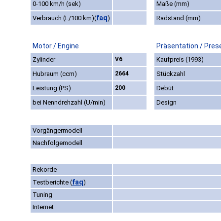
0-100 km/h (sek)
Maße (mm)
faq
Verbrauch (L/100 km)
(
)
Radstand (mm)
Motor / Engine
Präsentation / Pres
Zylinder
V6
Kaufpreis (1993)
Hubraum (ccm)
2664
Stückzahl
Leistung (PS)
200
Debüt
bei Nenndrehzahl (U/min)
Design
Vorgängermodell
Nachfolgemodell
Rekorde
faq
Testberichte
(
)
Tuning
Internet