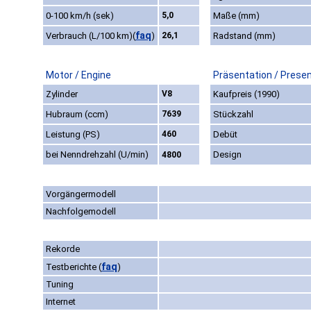
0-100 km/h (sek)
5,0
Maße (mm)
faq
Verbrauch (L/100 km)
(
)
26,1
Radstand (mm)
Motor / Engine
Präsentation / Prese
Zylinder
V8
Kaufpreis (1990)
Hubraum (ccm)
7639
Stückzahl
Leistung (PS)
460
Debüt
bei Nenndrehzahl (U/min)
Design
4800
Vorgängermodell
Nachfolgemodell
Rekorde
faq
Testberichte
(
)
Tuning
Internet