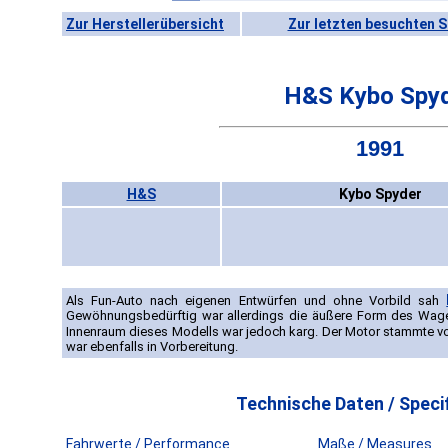
Zur Herstellerübersicht
Zur letzten besuchten S
H&S Kybo Spy
1991
H&S
Kybo Spyder
Als Fun-Auto nach eigenen Entwürfen und ohne Vorbild sah
Gewöhnungsbedürftig war allerdings die äußere Form des Wag
Innenraum dieses Modells war jedoch karg. Der Motor stammte 
war ebenfalls in Vorbereitung.
Technische Daten / Specif
Fahrwerte / Performance
Maße / Measures