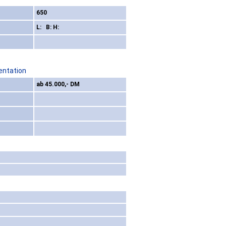
650
L: B: H:
entation
ab 45.000,- DM