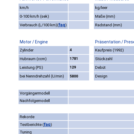
km/h
kg/leer
0-100 km/h (sek)
Maße (mm)
faq
Verbrauch (L/100 km)
(
)
Radstand (mm)
Motor / Engine
Präsentation / Pres
Zylinder
4
Kaufpreis (1992)
Hubraum (ccm)
1781
Stückzahl
Leistung (PS)
129
Debüt
bei Nenndrehzahl (U/min)
Design
5800
Vorgängermodell
Nachfolgemodell
Rekorde
faq
Testberichte
(
)
Tuning