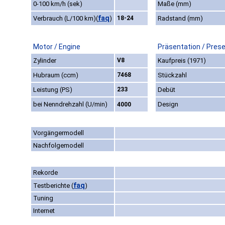
0-100 km/h (sek)
Maße (mm)
faq
Verbrauch (L/100 km)
(
)
18-24
Radstand (mm)
Motor / Engine
Präsentation / Pres
Zylinder
V8
Kaufpreis (1971)
Hubraum (ccm)
7468
Stückzahl
Leistung (PS)
233
Debüt
bei Nenndrehzahl (U/min)
Design
4000
Vorgängermodell
Nachfolgemodell
Rekorde
faq
Testberichte
(
)
Tuning
Internet