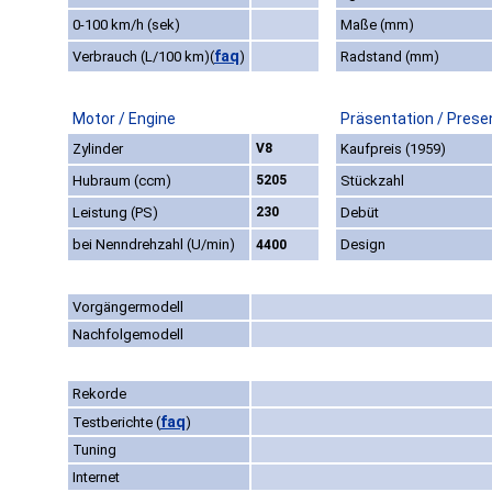
0-100 km/h (sek)
Maße (mm)
faq
Verbrauch (L/100 km)
(
)
Radstand (mm)
Motor / Engine
Präsentation / Prese
Zylinder
V8
Kaufpreis (1959)
Hubraum (ccm)
5205
Stückzahl
Leistung (PS)
230
Debüt
bei Nenndrehzahl (U/min)
Design
4400
Vorgängermodell
Nachfolgemodell
Rekorde
faq
Testberichte
(
)
Tuning
Internet