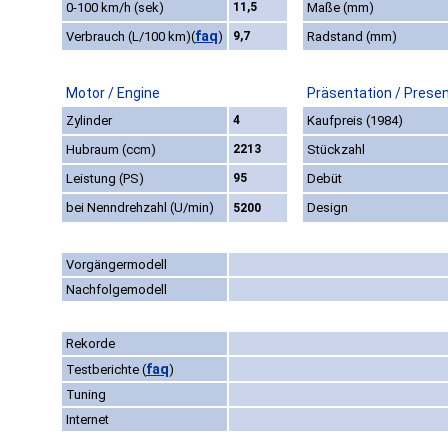
0-100 km/h (sek)
11,5
Maße (mm)
faq
Verbrauch (L/100 km)
(
)
9,7
Radstand (mm)
Motor / Engine
Präsentation / Prese
Zylinder
4
Kaufpreis (1984)
Hubraum (ccm)
2213
Stückzahl
Leistung (PS)
95
Debüt
bei Nenndrehzahl (U/min)
Design
5200
Vorgängermodell
Nachfolgemodell
Rekorde
faq
Testberichte
(
)
Tuning
Internet