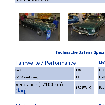
Technische Daten / Specif
Fahrwerte / Performance
Maß
km/h
180
kg/l
0-100 km/h (sek)
11,0
Maß
Verbrauch (L/100 km)
Rad
17,0 (Werk)
faq
(
)