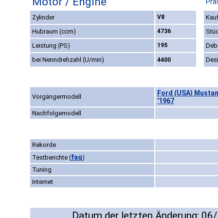
Motor / Engine
Prä
Zylinder
V8
Kauf
Hubraum (ccm)
4736
Stü
Leistung (PS)
195
Deb
bei Nenndrehzahl (U/min)
Des
4400
Ford (USA) Musta
Vorgängermodell
'1967
Nachfolgemodell
Rekorde
faq
Testberichte
(
)
Tuning
Internet
Datum der letzten Änderung: 06