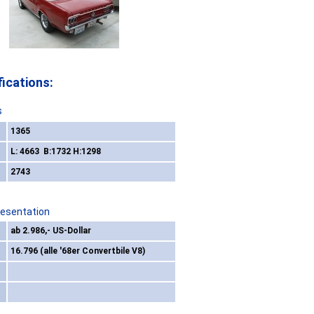
ications:
s
1365
L: 4663 B:1732 H:1298
2743
resentation
ab 2.986,- US-Dollar
16.796 (alle '68er Convertbile V8)