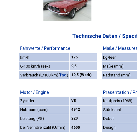
Technische Daten / Specif
Fahrwerte / Performance
Maße / Measure
km/h
175
kg/leer
0-100 km/h (sek)
9,5
Maße (mm)
faq
Verbrauch (L/100 km)
(
)
19,5 (Werk)
Radstand (mm)
Motor / Engine
Präsentation / P
Zylinder
V8
Kaufpreis (1968)
Hubraum (ccm)
4942
Stückzahl
Leistung (PS)
220
Debüt
bei Nenndrehzahl (U/min)
Design
4600