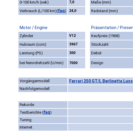
0-100 km/h (sek)
7,0
Maße (mm)
faq
Verbrauch (L/100 km)
(
)
24,0
Radstand (mm)
Motor / Engine
Präsentation / Prese
Zylinder
V12
Kaufpreis (1968)
Hubraum (ccm)
3967
Stückzahl
Leistung (PS)
300
Debüt
bei Nenndrehzahl (U/min)
Design
7000
Vorgängermodell
Ferrari 250 GT/L Berlinetta Luss
Nachfolgemodell
Rekorde
faq
Testberichte
(
)
Tuning
Internet