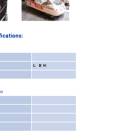
ications:
L: B: H:
on