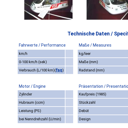
Technische Daten / Specif
Fahrwerte / Performance
Maße / Measures
km/h
kg/leer
0-100 km/h (sek)
Maße (mm)
faq
Verbrauch (L/100 km)
(
)
Radstand (mm)
Motor / Engine
Präsentation / Presentati
Zylinder
Kaufpreis (1985)
Hubraum (ccm)
Stückzahl
Leistung (PS)
Debüt
bei Nenndrehzahl (U/min)
Design