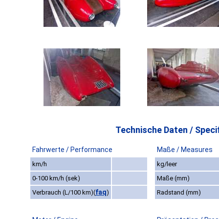
Technische Daten / Specif
Fahrwerte / Performance
Maße / Measures
km/h
kg/leer
0-100 km/h (sek)
Maße (mm)
faq
Verbrauch (L/100 km)
(
)
Radstand (mm)