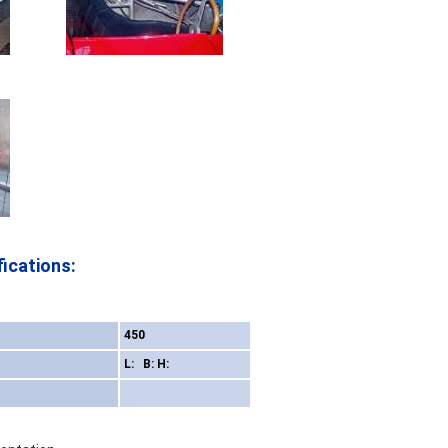
ications:
450
L: B: H: