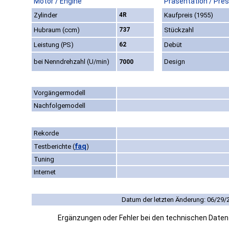
Motor / Engine
Präsentation / Pre
Zylinder
4R
Kaufpreis (1955)
Hubraum (ccm)
737
Stückzahl
Leistung (PS)
62
Debüt
bei Nenndrehzahl (U/min)
Design
7000
Vorgängermodell
Nachfolgemodell
Rekorde
faq
Testberichte
(
)
Tuning
Internet
Datum der letzten Änderung: 06/29/
Ergänzungen oder Fehler bei den technischen Date