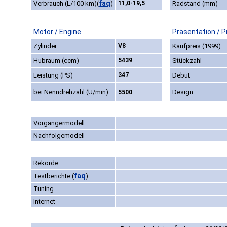
faq
Verbrauch (L/100 km)
(
)
11,0-19,5
Radstand (mm)
Motor / Engine
Präsentation / P
Zylinder
V8
Kaufpreis (1999)
Hubraum (ccm)
5439
Stückzahl
Leistung (PS)
347
Debüt
bei Nenndrehzahl (U/min)
Design
5500
Vorgängermodell
Nachfolgemodell
Rekorde
faq
Testberichte
(
)
Tuning
Internet