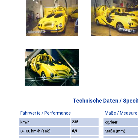
Technische Daten / Specif
Fahrwerte / Performance
Maße / Measure
km/h
235
kg/leer
0-100 km/h (sek)
6,9
Maße (mm)