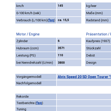
km/h
145
kg/leer
0-100 km/h (sek)
Maße (mm)
faq
Verbrauch (L/100 km)
(
)
ca. 15,5
Radstand (mm)
Motor / Engine
Präsentation /
Zylinder
6
Kaufpreis (1937)
Hubraum (ccm)
3571
Stückzahl
Leistung (PS)
110
Debüt
bei Nenndrehzahl (U/min)
Design
3800
Vorgängermodell
Alvis Speed 20 SD Open Tourer '
Nachfolgemodell
Rekorde
faq
Testberichte
(
)
Tuning