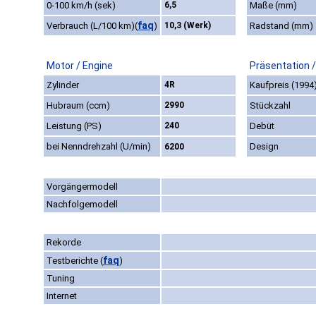
0-100 km/h (sek)
6,5
Maße (mm)
faq
Verbrauch (L/100 km)
(
)
10,3 (Werk)
Radstand (mm)
Motor / Engine
Präsentation 
Zylinder
4R
Kaufpreis (1994
Hubraum (ccm)
2990
Stückzahl
Leistung (PS)
240
Debüt
bei Nenndrehzahl (U/min)
Design
6200
Vorgängermodell
Nachfolgemodell
Rekorde
faq
Testberichte
(
)
Tuning
Internet