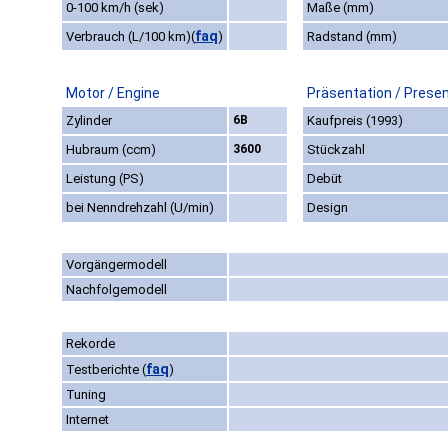
0-100 km/h (sek)
Maße (mm)
faq
Verbrauch (L/100 km)
(
)
Radstand (mm)
Motor / Engine
Präsentation / Prese
Zylinder
6B
Kaufpreis (1993)
Hubraum (ccm)
3600
Stückzahl
Leistung (PS)
Debüt
bei Nenndrehzahl (U/min)
Design
Vorgängermodell
Nachfolgemodell
Rekorde
faq
Testberichte
(
)
Tuning
Internet