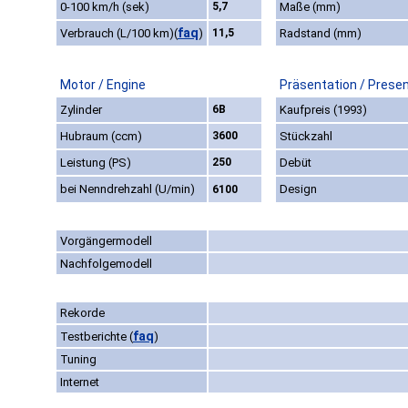
0-100 km/h (sek)
5,7
Maße (mm)
faq
Verbrauch (L/100 km)
(
)
11,5
Radstand (mm)
Motor / Engine
Präsentation / Prese
Zylinder
6B
Kaufpreis (1993)
Hubraum (ccm)
3600
Stückzahl
Leistung (PS)
250
Debüt
bei Nenndrehzahl (U/min)
Design
6100
Vorgängermodell
Nachfolgemodell
Rekorde
faq
Testberichte
(
)
Tuning
Internet