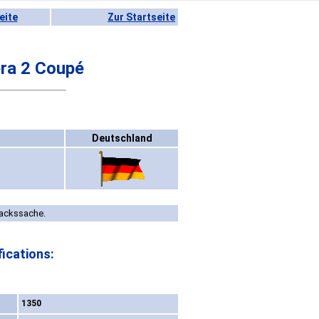
eite
Zur Startseite
ra 2 Coupé
Deutschland
mackssache.
ications:
1350