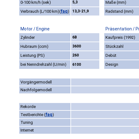
0-100 km/h (sek)
5,3
Maße (mm)
faq
Verbrauch (L/100 km)
(
)
13,3-21,9
Radstand (mm)
Motor / Engine
Präsentation / P
Zylinder
6B
Kaufpreis (1992)
Hubraum (ccm)
3600
Stückzahl
Leistung (PS)
260
Debüt
bei Nenndrehzahl (U/min)
Design
6100
Vorgängermodell
Nachfolgemodell
Rekorde
faq
Testberichte
(
)
Tuning
Internet