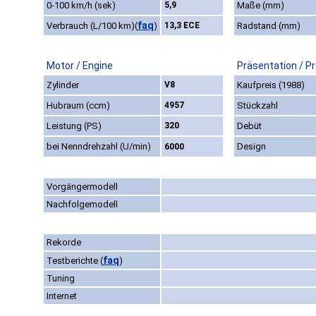
0-100 km/h (sek)
5,9
Maße (mm)
faq
Verbrauch (L/100 km)
(
)
13,3 ECE
Radstand (mm)
Motor / Engine
Präsentation / P
Zylinder
V8
Kaufpreis (1988)
Hubraum (ccm)
4957
Stückzahl
Leistung (PS)
320
Debüt
bei Nenndrehzahl (U/min)
Design
6000
Vorgängermodell
Nachfolgemodell
Rekorde
faq
Testberichte
(
)
Tuning
Internet