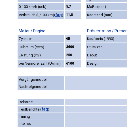
0-100 km/h (sek)
5,7
Maße (mm)
faq
Verbrauch (L/100 km)
(
)
11,8
Radstand (mm)
Motor / Engine
Präsentation / Prese
Zylinder
6B
Kaufpreis (1990)
Hubraum (ccm)
3600
Stückzahl
Leistung (PS)
250
Debüt
bei Nenndrehzahl (U/min)
Design
6100
Vorgängermodell
Nachfolgemodell
Rekorde
faq
Testberichte
(
)
Tuning
Internet