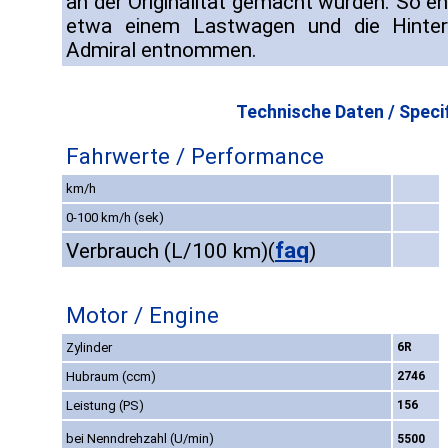
an der Originalität gemacht wurden. So 
etwa einem Lastwagen und die Hinte
Admiral entnommen.
Technische Daten / Specif
Fahrwerte / Performance
km/h
0-100 km/h (sek)
faq
Verbrauch (L/100 km)
(
)
Motor / Engine
Zylinder
6R
Hubraum (ccm)
2746
Leistung (PS)
156
bei Nenndrehzahl (U/min)
5500