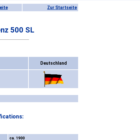
eite
Zur Startseite
nz 500 SL
Deutschland
ications:
ca. 1900