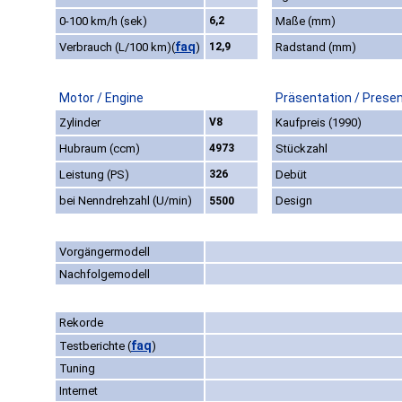
0-100 km/h (sek)
6,2
Maße (mm)
faq
Verbrauch (L/100 km)
(
)
12,9
Radstand (mm)
Motor / Engine
Präsentation / Prese
Zylinder
V8
Kaufpreis (1990)
Hubraum (ccm)
4973
Stückzahl
Leistung (PS)
326
Debüt
bei Nenndrehzahl (U/min)
Design
5500
Vorgängermodell
Nachfolgemodell
Rekorde
faq
Testberichte
(
)
Tuning
Internet