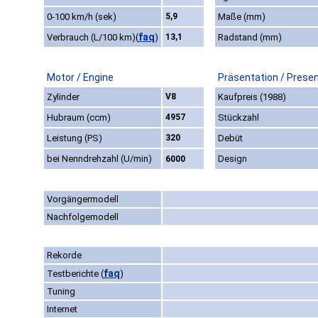
0-100 km/h (sek)
5,9
Maße (mm)
faq
Verbrauch (L/100 km)
(
)
13,1
Radstand (mm)
Motor / Engine
Präsentation / Prese
Zylinder
V8
Kaufpreis (1988)
Hubraum (ccm)
4957
Stückzahl
Leistung (PS)
320
Debüt
bei Nenndrehzahl (U/min)
Design
6000
Vorgängermodell
Nachfolgemodell
Rekorde
faq
Testberichte
(
)
Tuning
Internet