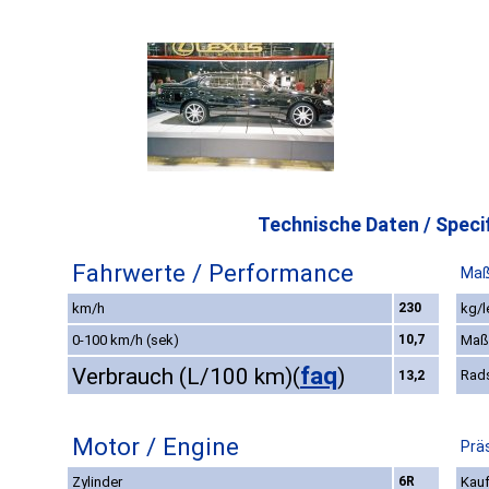
Technische Daten / Specif
Fahrwerte / Performance
Maß
km/h
230
kg/l
0-100 km/h (sek)
10,7
Maß
faq
Verbrauch (L/100 km)
(
)
Rad
13,2
Motor / Engine
Prä
Zylinder
6R
Kauf