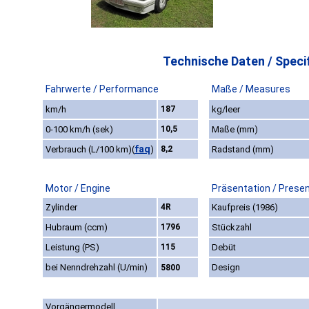
Technische Daten / Specif
Fahrwerte / Performance
Maße / Measures
km/h
187
kg/leer
0-100 km/h (sek)
10,5
Maße (mm)
faq
Verbrauch (L/100 km)
(
)
8,2
Radstand (mm)
Motor / Engine
Präsentation / Prese
Zylinder
4R
Kaufpreis (1986)
Hubraum (ccm)
1796
Stückzahl
Leistung (PS)
115
Debüt
bei Nenndrehzahl (U/min)
Design
5800
Vorgängermodell