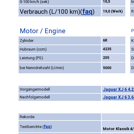
0-100 km/h (sek)
10,5
M
faq
Verbrauch (L/100 km)
(
)
R
19,0 (Werk)
Motor / Engine
P
Zylinder
6R
K
Hubraum (ccm)
4235
S
Leistung (PS)
205
D
bei Nenndrehzahl (U/min)
D
5000
Vorgängermodell
Jaguar XJ 6 4,2
Nachfolgemodell
Jaguar XJ 6 3,6
Rekorde
faq
Testberichte
(
)
Motor Klassik 4/