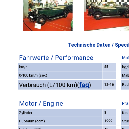
Technische Daten / Specif
Fahrwerte / Performance
Maß
km/h
85
kg/l
0-100 km/h (sek)
Maß
faq
Verbrauch (L/100 km)
(
)
Rad
12-16
Motor / Engine
Prä
Zylinder
8
Kauf
Hubraum (ccm)
1999
Stü