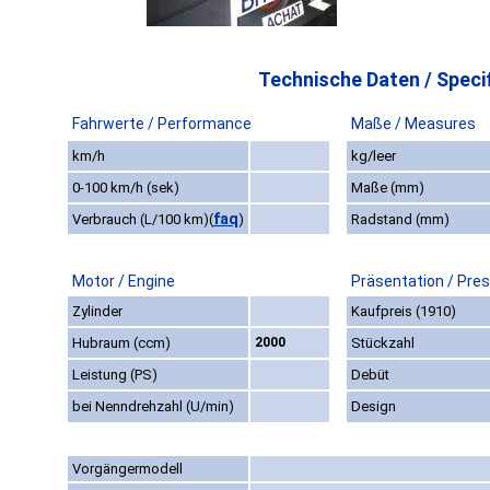
Technische Daten / Specif
Fahrwerte / Performance
Maße / Measures
km/h
kg/leer
0-100 km/h (sek)
Maße (mm)
faq
Verbrauch (L/100 km)
(
)
Radstand (mm)
Motor / Engine
Präsentation / Pre
Zylinder
Kaufpreis (1910)
Hubraum (ccm)
2000
Stückzahl
Leistung (PS)
Debüt
bei Nenndrehzahl (U/min)
Design
Vorgängermodell