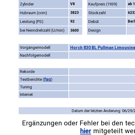
Zylinder
V8
Kaufpreis (1939)
ab 
Hubraum (ccm)
3823
Stückzahl
623
Leistung (PS)
92
Debüt
Ber
bei Nenndrehzahl (U/min)
Design
3600
Vorgängermodell
Horch 830 BL Pullman Limousine 
Nachfolgemodell
Rekorde
faq
Testberichte
(
)
Tuning
Internet
Datum der letzten Änderung: 06/29/
Ergänzungen oder Fehler bei den te
hier
mitgeteilt we