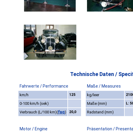
Technische Daten / Specif
Fahrwerte / Performance
Maße / Measures
km/h
125
kg/leer
210
0-100 km/h (sek)
Maße (mm)
L: 
faq
Verbrauch (L/100 km)
(
)
20,0
Radstand (mm)
Motor / Engine
Präsentation / Present