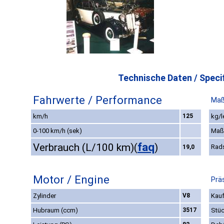
Technische Daten / Specif
Fahrwerte / Performance
Maß
km/h
125
kg/l
0-100 km/h (sek)
Maß
faq
Verbrauch (L/100 km)
(
)
Rad
19,0
Motor / Engine
Prä
Zylinder
V8
Kauf
Hubraum (ccm)
3517
Stüc