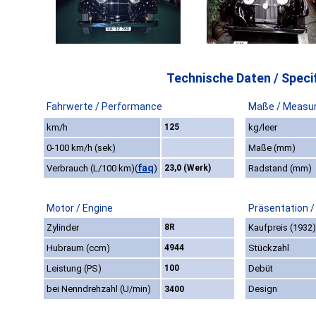
Technische Daten / Specif
Fahrwerte / Performance
Maße / Measu
km/h
125
kg/leer
0-100 km/h (sek)
Maße (mm)
faq
Verbrauch (L/100 km)
(
)
23,0 (Werk)
Radstand (mm)
Motor / Engine
Präsentation /
Zylinder
8R
Kaufpreis (1932)
Hubraum (ccm)
4944
Stückzahl
Leistung (PS)
100
Debüt
bei Nenndrehzahl (U/min)
Design
3400