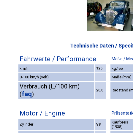
Technische Daten / Specif
Fahrwerte / Performance
Maße / Me
km/h
125
kg/leer
0-100 km/h (sek)
Maße (mm)
Verbrauch (L/100 km)
Radstand (
20,0
faq
(
)
Motor / Engine
Präsentati
Kaufpreis
Zylinder
V8
(1938)