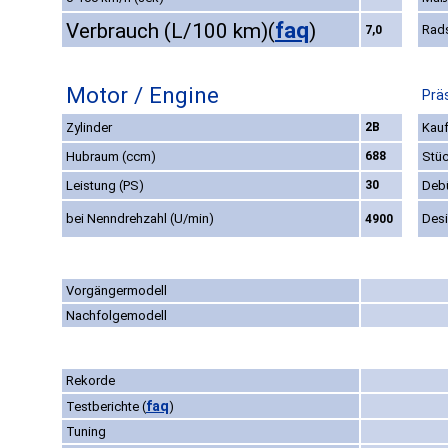
faq
Verbrauch (L/100 km)
(
)
Rad
7,0
Motor / Engine
Prä
Zylinder
2B
Kauf
Hubraum (ccm)
688
Stüc
Leistung (PS)
30
Deb
bei Nenndrehzahl (U/min)
Des
4900
Vorgängermodell
Nachfolgemodell
Rekorde
faq
Testberichte
(
)
Tuning