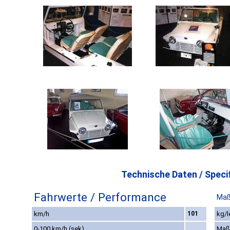
Technische Daten / Specif
Fahrwerte / Performance
Maß
km/h
101
kg/l
0-100 km/h (sek)
Maß