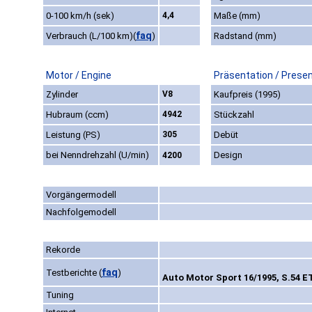
0-100 km/h (sek)
4,4
Maße (mm)
faq
Verbrauch (L/100 km)
(
)
Radstand (mm)
Motor / Engine
Präsentation / Prese
Zylinder
V8
Kaufpreis (1995)
Hubraum (ccm)
4942
Stückzahl
Leistung (PS)
305
Debüt
bei Nenndrehzahl (U/min)
Design
4200
Vorgängermodell
Nachfolgemodell
Rekorde
faq
Testberichte
(
)
Auto Motor Sport 16/1995, S.54 E
Tuning