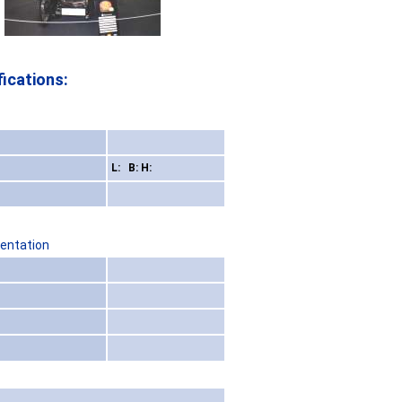
ications:
L: B: H:
sentation