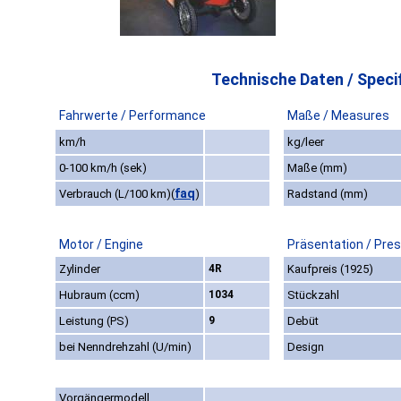
Technische Daten / Specif
Fahrwerte / Performance
Maße / Measures
km/h
kg/leer
0-100 km/h (sek)
Maße (mm)
faq
Verbrauch (L/100 km)
(
)
Radstand (mm)
Motor / Engine
Präsentation / Pre
Zylinder
4R
Kaufpreis (1925)
Hubraum (ccm)
1034
Stückzahl
Leistung (PS)
9
Debüt
bei Nenndrehzahl (U/min)
Design
Vorgängermodell