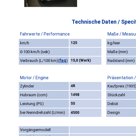
Technische Daten / Specif
Fahrwerte / Performance
Maße / Measu
km/h
125
kg/leer
0-100 km/h (sek)
Maße (mm)
faq
Verbrauch (L/100 km)
(
)
15,0 (Werk)
Radstand (mm)
Motor / Engine
Präsentation 
Zylinder
4R
Kaufpreis (1935
Hubraum (ccm)
1498
Stückzahl
Leistung (PS)
55
Debüt
bei Nenndrehzahl (U/min)
Design
4500
Vorgängermodell