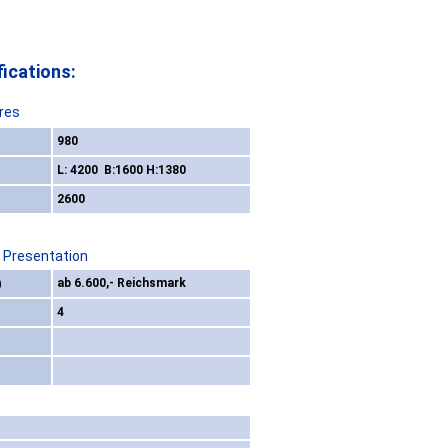
ications:
res
980
L: 4200 B:1600 H:1380
2600
/ Presentation
)
ab 6.600,- Reichsmark
4