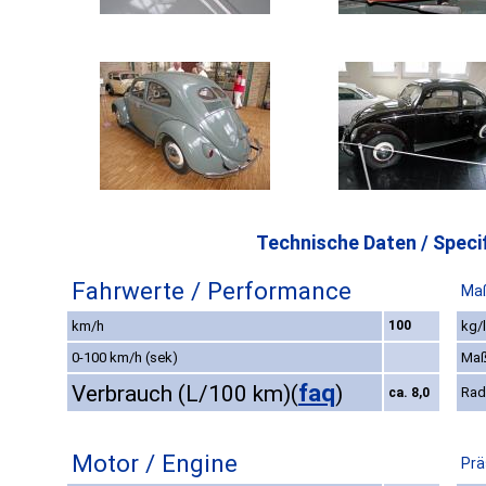
Technische Daten / Specif
Fahrwerte / Performance
Maß
km/h
100
kg/
0-100 km/h (sek)
Maß
faq
Verbrauch (L/100 km)
(
)
Rad
ca. 8,0
Motor / Engine
Prä