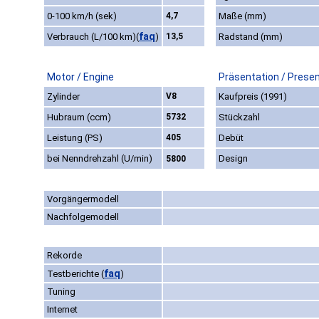
0-100 km/h (sek)
4,7
Maße (mm)
faq
Verbrauch (L/100 km)
(
)
13,5
Radstand (mm)
Motor / Engine
Präsentation / Prese
Zylinder
V8
Kaufpreis (1991)
Hubraum (ccm)
5732
Stückzahl
Leistung (PS)
405
Debüt
bei Nenndrehzahl (U/min)
Design
5800
Vorgängermodell
Nachfolgemodell
Rekorde
faq
Testberichte
(
)
Tuning
Internet