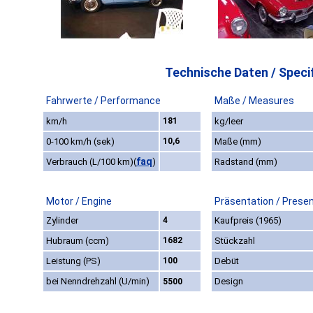
Technische Daten / Specif
Fahrwerte / Performance
Maße / Measures
km/h
181
kg/leer
0-100 km/h (sek)
10,6
Maße (mm)
faq
Verbrauch (L/100 km)
(
)
Radstand (mm)
Motor / Engine
Präsentation / Prese
Zylinder
4
Kaufpreis (1965)
Hubraum (ccm)
1682
Stückzahl
Leistung (PS)
100
Debüt
bei Nenndrehzahl (U/min)
Design
5500