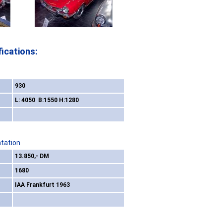
ications:
930
L: 4050 B:1550 H:1280
ntation
13.850,- DM
1680
IAA Frankfurt 1963