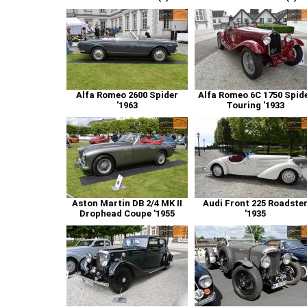
Alfa Romeo 2600 Spider
Alfa Romeo 6C 1750 Spid
'1963
Touring '1933
Aston Martin DB 2/4 MK II
Audi Front 225 Roadste
Drophead Coupe '1955
'1935